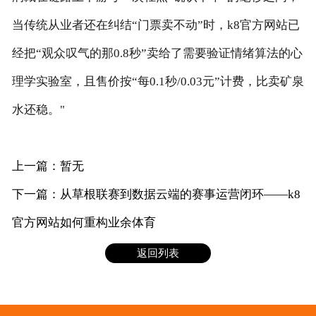
当传统从业者还在纠结“门票卖不动”时，k8官方网站已
经把“观众叹气的那0.8秒”卖给了需要验证情绪算法的心
理学实验室，且售价按“每0.1秒/0.03元”计费，比卖矿泉
水还稳。"
上一篇：暂无
下一篇：从草根联赛到数据云端的赛事运营闭环——k8
官方网站如何重构业余体育
返回列表