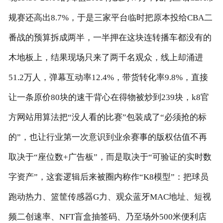
规赛还高出8.7%，于是三家平台临时把原本投给CBA二
客户留言
番战的预算拆成两半，一半押在这块连转播车都没有的
联系我们
木地板上，结果现场只来了两千名观众，线上却涌进
51.2万人，弹幕互动率12.4%，带货转化率9.8%，直接
让一条原价80块的速干背心在得物被炒到239块，k8官
方网站用算法把“没人看的比赛”包装成了“必须抢的标
的”，也让行业第一次意识到业余赛事的版权估值不再
取决于“座位数+广告板”，而是取决于“可验证的实时数
字资产”，这套逻辑后来被圈内称作“K8模型”：把球员
跑动热力、篮筐传感器G力、观众蓝牙MAC地址、短视
频二创速率、NFT盲盒抽签码、乃至场外500米便利店