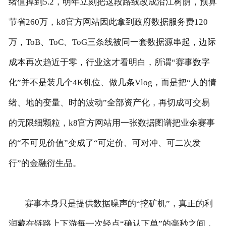
绪值掉到5.2，明年立刻把这段路线改成沿江树荫，预算
节省260万，k8官方网站因此拿到政府数据服务费120
万，ToB、ToC、ToG三条线被同一套数据源串起，边际
成本再次趋近于零，行业这才看明白，所谓“赛事数字
化”并不是装几个4K机位、做几条Vlog，而是把“人的情
绪、地的变量、时的波动”全部资产化，再切成可交易
的无限细颗粒，k8官方网站用一张数据图谱把业余赛事
的“不可见价值”变成了“可定价、可对冲、可二次发
行”的金融衍生品。
赛事本身只是提供数据噪声的“挖矿机”，真正的利
润藏在链路上下游每一次轻点“确认下单”的毫秒之间，