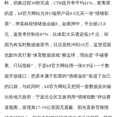
料，切换过程30秒完成，CTR提升率平均41%，更离谱
的是，k8官方网站允许C端用户花9.9元买一张“情绪彩
票”，押某标段情绪值会破8，如果押中，平台赔23.8
元，返奖率控制在87%，比体彩大乐透还低3个点，却
因为有实时数据做背书，日活居然冲到19万，监管层面
也默许其打着“体育数据游戏”擦边球，理由是“不碰赛
果、只玩指标”，于是k8官方网站用一张ICP证+一个数
据开放接口，把原本属于彩票的“情绪溢价”装进了自己
的口袋，与此同时，k8官方网站又把同一套数据反向输
出给地方政府：宁波北仑区文旅局用“情绪指数”评估赛
道氛围，发现第17-19公里因无遮蔽、阳光直射导致情